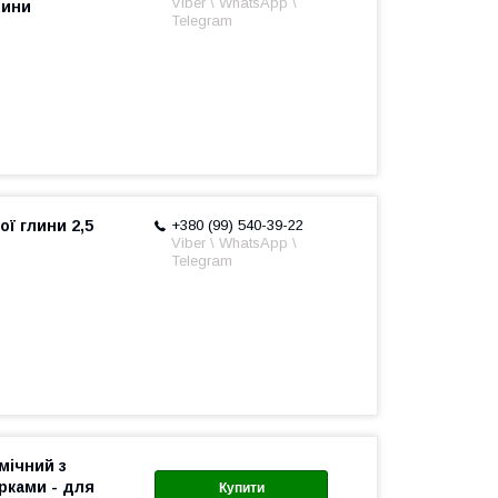
Viber \ WhatsApp \
лини
Telegram
ї глини 2,5
+380 (99) 540-39-22
Viber \ WhatsApp \
Telegram
мічний з
рками - для
Купити