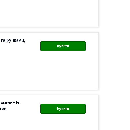
 та ручками,
Купити
Ангоб" із
три
Купити