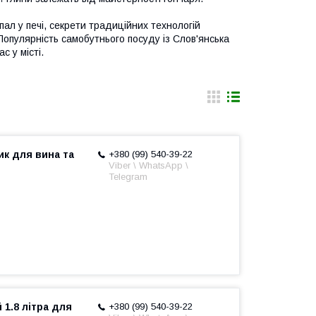
л у печі, секрети традиційних технологій
Популярність самобутнього посуду із Слов'янська
с у місті.
ик для вина та
+380 (99) 540-39-22
Viber \ WhatsApp \
Telegram
 1.8 літра для
+380 (99) 540-39-22