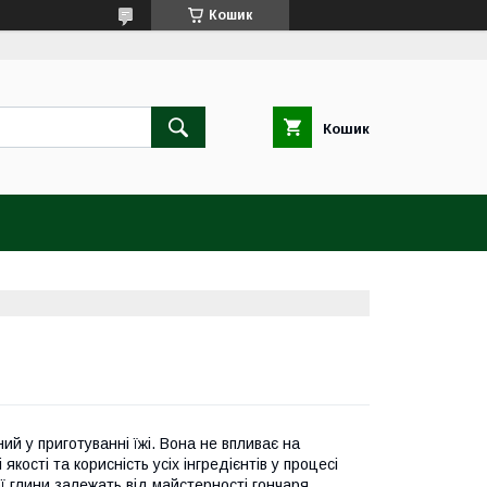
Кошик
Кошик
ий у приготуванні їжі. Вона не впливає на
кості та корисність усіх інгредієнтів у процесі
ої глини залежать від майстерності гончаря.