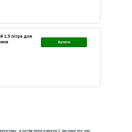
й 1.5 літра для
лини
Купити
ргетику, а потім передавати її людині під час