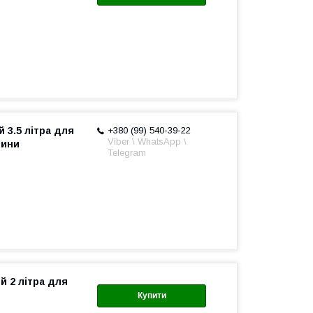
 3.5 літра для
+380 (99) 540-39-22
Viber \ WhatsApp \
лини
Telegram
й 2 літра для
Купити