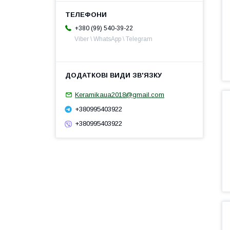
+380 (99) 540-39-22
Viber \ WhatsApp \ Telegram
Keramikaua2018@gmail.com
+380995403922
+380995403922