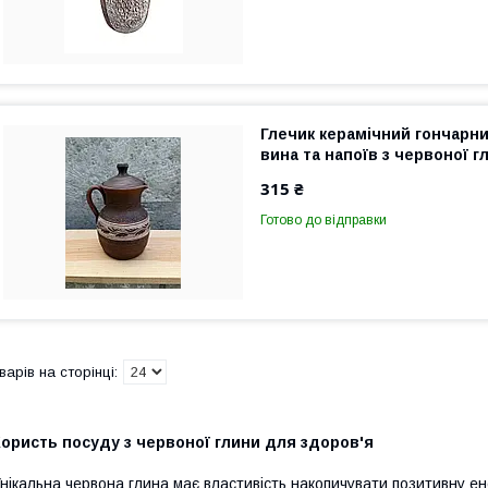
Глечик керамічний гончарни
вина та напоїв з червоної г
315 ₴
Готово до відправки
ористь посуду з червоної глини для здоров'я
нікальна червона глина має властивість накопичувати позитивну ене