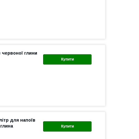
з червоної глини
Купити
літр для напоїв
 глина
Купити