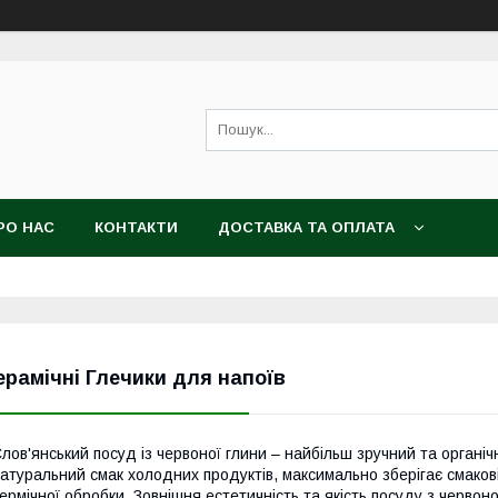
РО НАС
КОНТАКТИ
ДОСТАВКА ТА ОПЛАТА
ерамічні Глечики для напоїв
лов'янський посуд із червоної глини – найбільш зручний та органічн
атуральний смак холодних продуктів, максимально зберігає смакові я
ермічної обробки. Зовнішня естетичність та якість посуду з червон