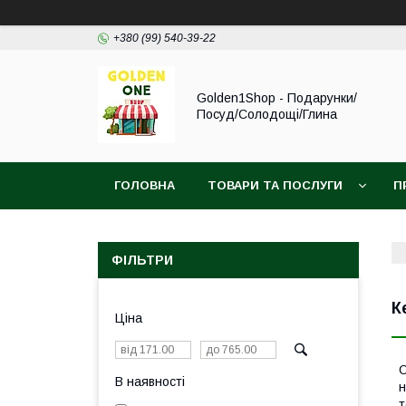
+380 (99) 540-39-22
Golden1Shop - Подарунки/
Посуд/Солодощі/Глина
ГОЛОВНА
ТОВАРИ ТА ПОСЛУГИ
П
ФІЛЬТРИ
К
Ціна
С
В наявності
н
т