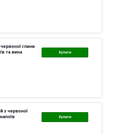
 червоної глини
їв та вина
Купити
й з червоної
 напоїв
Купити