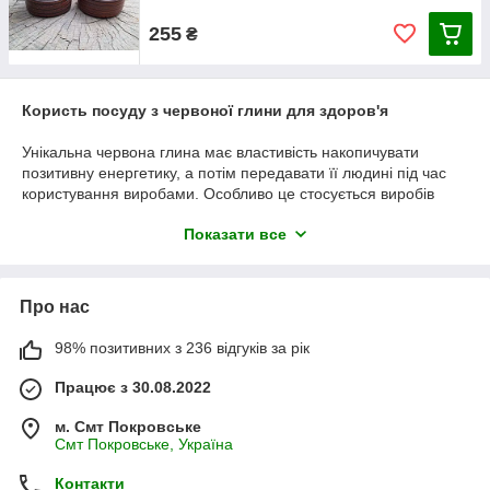
255
₴
Користь посуду з червоної глини для здоров'я
Унікальна червона глина має властивість накопичувати
позитивну енергетику, а потім передавати її людині під час
користування виробами. Особливо це стосується виробів
ручної роботи, кожне з яких майстер вкладає душевне тепло.
Показати все
Великий вибір у нашому магазині.
Видобувають червону глину з верхнього шару землі,
найбільш сприятливого екологічно. У ньому відсутні сторонні
Про нас
домішки. Страва, приготована в глиняному посуді, не
схильна до окислювальних процесів. Природні властивості
98% позитивних з 236 відгуків за рік
глини дозволяють готувати їжу в такому посуді з мінімальною
кількістю жиру. Це особливо цінують дієтологи, люди, які
Працює з 30.08.2022
стежать за вагою та прихильники здорового способу життя.
м. Смт Покровське
Смт Покровське, Україна
Контакти