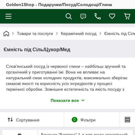
Golden1Shop - Подарунки/Посуд/Солодощі/Глина
Товари та послуги
Керамічний посуд
Ємність під Сі
Ємність під Сіль/Цукор/Мед
Слов'янський посуд із червоної глини – найбільш зручний та
органічний у приготуванні їжі. Вона не впливає на
натуральний смак холодних продуктів, максимально зберігає
смакові якості та корисність усіх інгредієнтів у процесі
термічної обробки. Зовнішня естетичність та якість посуду з
червоної глини залежать від майстерності гончаря.
Показати все
Сформовані професіоналами найвищого класу вироби
проходять випал у печі, секрети традиційних технологій
майстри дбайливо зберігають і передають з покоління в
Сортування
0
Фільтри
покоління. Популярність самобутнього посуду із Слов'янська
постійно зростає. Доставка по всій Україні, оплата при
Бочонок "Бджілка" 1 л для меда керамічний