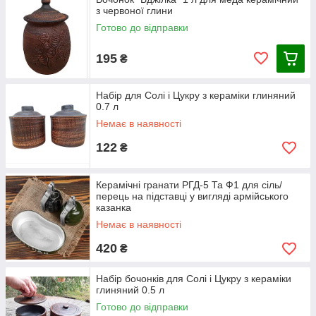
отриманні у Вас у місті.
з червоної глини
Готово до відправки
195
₴
Набір для Солі і Цукру з кераміки глиняний
0.7 л
Немає в наявності
122
₴
Керамічні гранати РГД-5 Та Ф1 для сіль/
перець на підставці у вигляді армійського
казанка
Немає в наявності
420
₴
Набір бочонків для Солі і Цукру з кераміки
глиняний 0.5 л
Готово до відправки