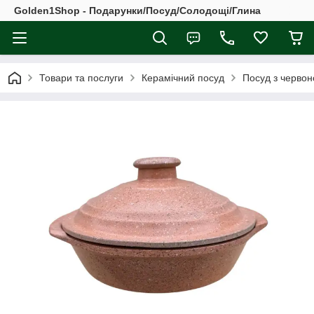
Golden1Shop - Подарунки/Посуд/Солодощі/Глина
Товари та послуги
Керамічний посуд
Посуд з червон