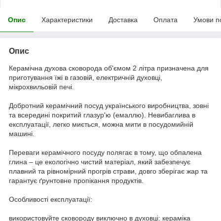
Опис
Характеристики
Доставка
Оплата
Умови п
Опис
Керамічна духова сковорода об'ємом 2 літра призначена для
приготування їжі в газовій, електричній духовці,
мікрохвильовій печі.
Добротний керамічний посуд українського виробництва, зовні
та всередині покритий глазур'ю (емаллю). Невибаглива в
експлуатації, легко миється, можна мити в посудомийній
машині.
Переваги керамічного посуду полягає в тому, що обпалена
глина – це екологічно чистий матеріал, який забезпечує
плавний та рівномірний прогрів страви, довго зберігає жар та
гарантує ґрунтовне пропікання продуктів.
Особливості експлуатації:
використовуйте сковороду виключно в духовці: кераміка