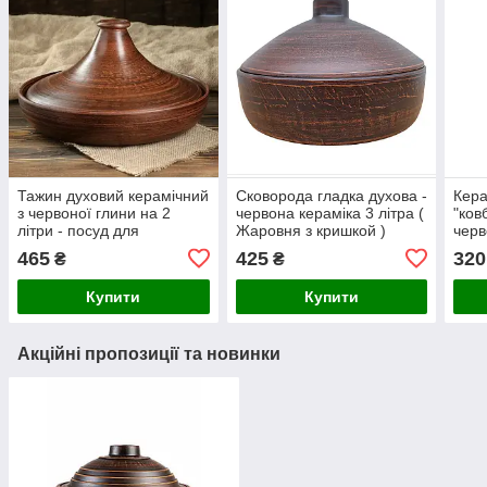
Тажин духовий керамічний
Сковорода гладка духова -
Кера
з червоної глини на 2
червона кераміка 3 літра (
"ков
літри - посуд для
Жаровня з кришкой )
черв
приготування східних
465
425
320
₴
₴
страв, Таджин
Купити
Купити
Акційні пропозиції та новинки