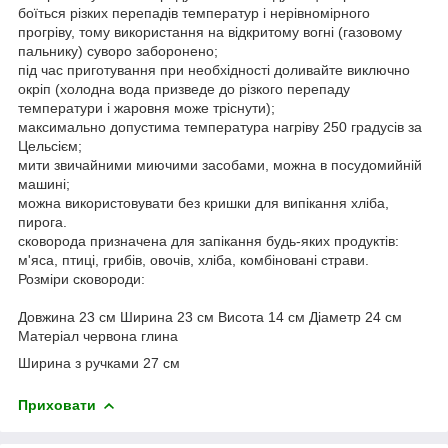
боїться різких перепадів температур і нерівномірного
прогріву, тому використання на відкритому вогні (газовому
пальнику) суворо заборонено;
під час приготування при необхідності доливайте виключно
окріп (холодна вода призведе до різкого перепаду
температури і жаровня може тріснути);
максимально допустима температура нагріву 250 градусів за
Цельсієм;
мити звичайними миючими засобами, можна в посудомийній
машині;
можна використовувати без кришки для випікання хліба,
пирога.
сковорода призначена для запікання будь-яких продуктів:
м'яса, птиці, грибів, овочів, хліба, комбіновані страви.
Розміри сковороди:
Довжина 23 см Ширина 23 см Висота 14 см Діаметр 24 см
Матеріал червона глина
Ширина з ручками 27 см
Приховати