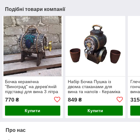
Подібні товари компанії
Бочка керамічна
Набір Бочка Пушка із
Глеч
"Виноград" на дерев'яній
двома стаканами для
гонч
підставці для вина 3 літра
вина та напоїв - Кераміка
вина
з краником
глин
770
849
315
₴
₴
Купити
Купити
Про нас