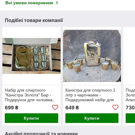
Всі умови повернення
Подібні товари компанії
Набір для спиртного
Каністра для спиртного 1
Пода
"Каністра Золота" Бар -
літр з чарочками -
Золо
Подарунок для чоловіка,
Подарунковий набір для
Алко
автомобіліста
автолюбителя
699
649
730
₴
₴
Купити
Купити
Акційні пропозиції та новинки