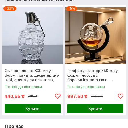
–11%
–5%
Скляна пляшка 300 мл у
Графин декантер 850 мл у
формі гранати, декантер для
формі глобуса з
віскі, фляга для алкоголю,
боросилікатного скла —
віскі, горілки, бренді, вина,
пляшка для вина, віскі та
Готово до відправки
Готово до відправки
подарунок для чоловіка
горілки багаторазова, з
підставкою
440,55
997,50
₴
₴
495 ₴
1 050 ₴
Купити
Купити
Про нас