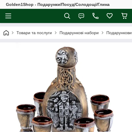
Golden1Shop - Подарунки/Посуд/Солодощі/Глина
Товари та послуги
Подарункові набори
Подарунковий