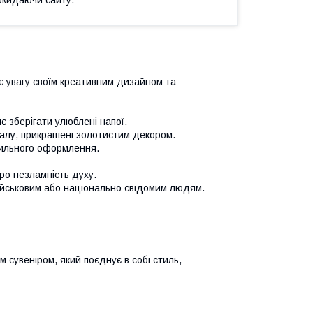
є увагу своїм креативним дизайном та
яє зберігати улюблені напої.
ріалу, прикрашені золотистим декором.
тильного оформлення.
ро незламність духу.
ійськовим або національно свідомим людям.
 сувеніром, який поєднує в собі стиль,