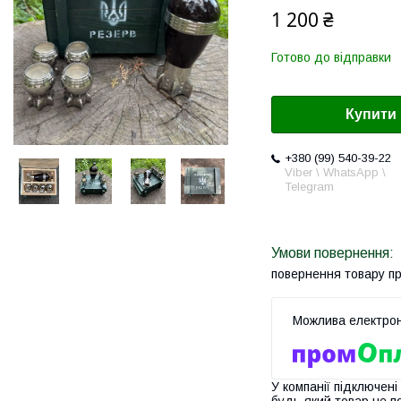
1 200 ₴
Готово до відправки
Купити
+380 (99) 540-39-22
Viber \ WhatsApp \
Telegram
повернення товару п
У компанії підключені
будь-який товар не п