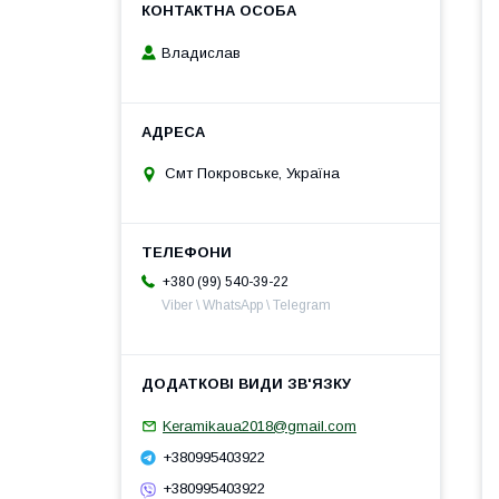
Владислав
Смт Покровське, Україна
+380 (99) 540-39-22
Viber \ WhatsApp \ Telegram
Keramikaua2018@gmail.com
+380995403922
+380995403922