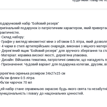
одарунковий набір “Бойовий резерв”
ригінальний подарунок із патріотичним характером, який приверта
рактичністю.
 Склад набору:
 Графін у вигляді мінометної міни з об’ємом 0.5 літра, який дозвол
 4 чарки в стилі артилерійських снарядів, виконані з міцного мате
 Дерев’яний ящик “Бойовий резерв” для зручного зберігання та с
 Матеріал: кераміка високої якості, дерев’яна упаковка.
 Дизайн: Військова тематика, патріотичні символи, що нагадують п
 Призначення: Чудовий варіант для подарунка колегам, друзям, в
ерев'яна скринька розміром 34х27х15 см
бь'єм фляги 0.5 літра
бь'єм чарочок 70 мл
ей набір стане справжньою окрасою будь-якого свята та незабутнім
ункціональність і повагу до національних цінностей.