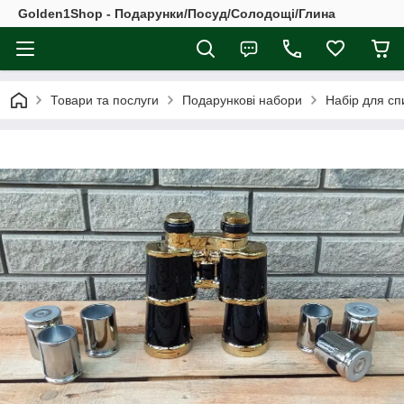
Golden1Shop - Подарунки/Посуд/Солодощі/Глина
Товари та послуги
Подарункові набори
Набір для сп