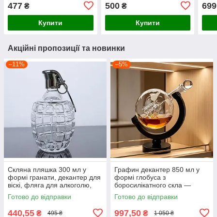
подарунок для чоловіка
мисливця, товариша
авто
477
500
699
₴
₴
майстра
Купити
Купити
Акційні пропозиції та новинки
–11%
–5%
Скляна пляшка 300 мл у
Графин декантер 850 мл у
формі гранати, декантер для
формі глобуса з
віскі, фляга для алкоголю,
боросилікатного скла —
віскі, горілки, бренді, вина,
пляшка для вина, віскі та
Готово до відправки
Готово до відправки
подарунок для чоловіка
горілки багаторазова, з
підставкою
440,55
997,50
₴
₴
495 ₴
1 050 ₴