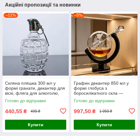
Акційні пропозиції та новинки
–11%
–5%
Скляна пляшка 300 мл у
Графин декантер 850 мл у
формі гранати, декантер для
формі глобуса з
віскі, фляга для алкоголю,
боросилікатного скла —
віскі, горілки, бренді, вина,
пляшка для вина, віскі та
Готово до відправки
Готово до відправки
подарунок для чоловіка
горілки багаторазова, з
підставкою
440,55
997,50
₴
₴
495 ₴
1 050 ₴
Купити
Купити