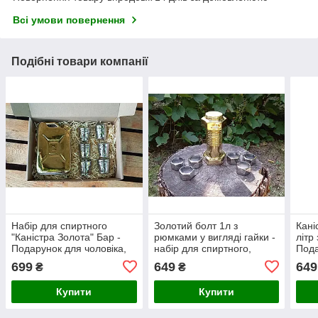
Всі умови повернення
Подібні товари компанії
Набір для спиртного
Золотий болт 1л з
Кані
"Каністра Золота" Бар -
рюмками у вигляді гайки -
літр
Подарунок для чоловіка,
набір для спиртного,
Пода
автомобіліста
подарунок для чоловіків
авт
699
649
649
₴
₴
Купити
Купити