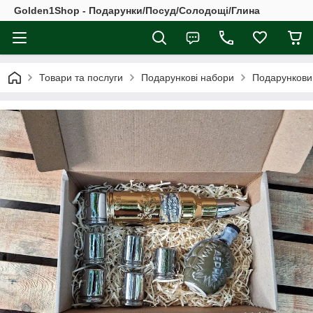
Golden1Shop - Подарунки/Посуд/Солодощі/Глина
Товари та послуги
Подарункові набори
Подарунковий