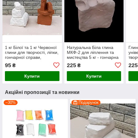
1 кг Білої та 1 кг Червоної
Натуральна Біла глина
Гли
глини для творчості, ліпки,
МКФ-2 для ліплення та
унів
гончарної справи,
мистецтва 5 кг - гончарна
твор
шлікерного лиття
глина
гонч
95
225
225
₴
₴
Купити
Купити
Акційні пропозиції та новинки
–30%
Подарунок