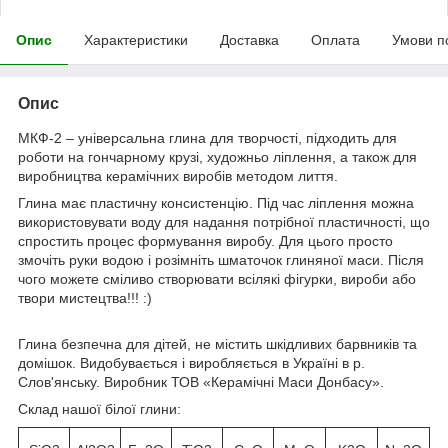
Опис
Характеристики
Доставка
Оплата
Умови п
Опис
МКФ-2 – універсальна глина для творчості, підходить для
роботи на гончарному крузі, художньо ліплення, а також для
виробництва керамічних виробів методом лиття.
Глина має пластичну консистенцію. Під час ліплення можна
використовувати воду для надання потрібної пластичності, що
спростить процес формування виробу. Для цього просто
змочіть руки водою і розімніть шматочок глиняної маси. Після
чого можете сміливо створювати всілякі фігурки, вироби або
твори мистецтва!!! :)
Глина безпечна для дітей, не містить шкідливих барвників та
домішок. Видобувається і виробляється в Україні в р.
Слов'янську. Виробник ТОВ «Керамічні Маси Донбасу».
Склад нашої білої глини: