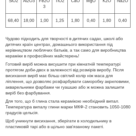
SiO2
Al2O3
Fe2O
TiO2
CaO
MgO
K2O
Na2O
3
68,40
18,00
1,00
1,25
1,80
0,40
1,80
0,40
Чудово підходить для творчості в дитячих садах, школі або
дитячих країн центрах, домашнього використання під
керівництвом люблячих батьків, а так само для виробництва
кераміки в професійних майстерень!
Готовий виріб можна висушити при кімнатній температурі
протягом доби-двох в залежності від розмірів виробу. Після
висихання виріб має більш світлий колір ніж маса для
ліплення, що дозволяє розфарбувати саморобку акриловими,
акварельними фарбами чи гуашшю або ж можна залишити
виріб без фарбування.
Для того, що б глина стала керамікою необхідний випал.
Температура випалу глини марки МКФ-2 становить 1050-1080
градусів цельсія.
Щоб уникнути висихання, зберігати в холодильнику в
пластиковій тарі або в щільно зав'язаному пакеті.