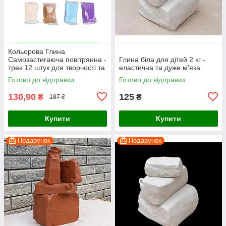
Кольорова Глина
Самозастигаюча повітрянна -
Глина біла для дітей 2 кг -
трек 12 штук для творчості та
еластична та дуже м'яка
ліпки дітям
Готово до відправки
Готово до відправки
130,90
125
₴
₴
187 ₴
Купити
Купити
Подарунок
Подарунок