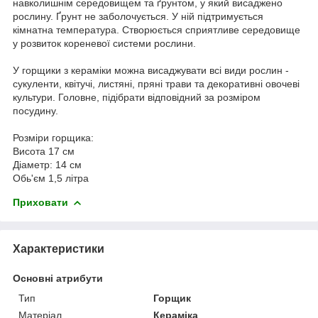
навколишнім середовищем та ґрунтом, у який висаджено
рослину. Ґрунт не заболочується. У ній підтримується
кімнатна температура. Створюється сприятливе середовище
у розвиток кореневої системи рослини.
У горщики з кераміки можна висаджувати всі види рослин -
сукуленти, квітучі, листяні, пряні трави та декоративні овочеві
культури. Головне, підібрати відповідний за розміром
посудину.
Розміри горщика:
Висота 17 см
Діаметр: 14 см
Обь'єм 1,5 літра
Приховати
Характеристики
Основні атрибути
Тип
Горщик
Матеріал
Кераміка