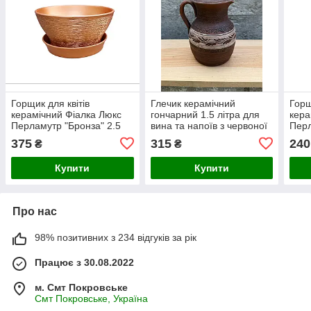
Горщик для квітів
Глечик керамічний
Горщ
керамічний Фіалка Люкс
гончарний 1.5 літра для
кера
Перламутр "Бронза" 2.5
вина та напоїв з червоної
Перл
літра
глини
літр
375
315
240
₴
₴
Купити
Купити
Про нас
98% позитивних з 234 відгуків за рік
Працює з 30.08.2022
м. Смт Покровське
Смт Покровське, Україна