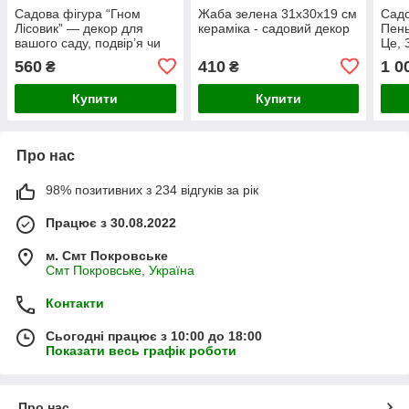
Садова фігура “Гном
Жаба зелена 31х30х19 см
Садо
Лісовик” — декор для
кераміка - садовий декор
Пень
вашого саду, подвір’я чи
Це, 
дачі 40х20х18 См
кера
560
410
1 0
₴
₴
Купити
Купити
Про нас
98% позитивних з 234 відгуків за рік
Працює з 30.08.2022
м. Смт Покровське
Смт Покровське, Україна
Контакти
Сьогодні працює з 10:00 до 18:00
Показати весь графік роботи
Про нас