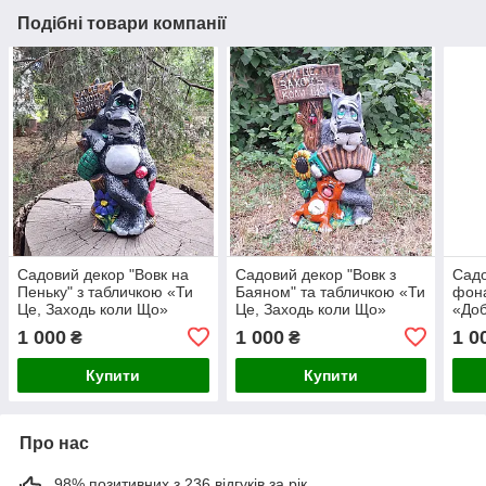
Подібні товари компанії
Садовий декор "Вовк на
Садовий декор "Вовк з
Садо
Пеньку" з табличкою «Ти
Баяном" та табличкою «Ти
фона
Це, Заходь коли Що»
Це, Заходь коли Що»
«Доб
кераміка 56х32х28 см
кераміка 56х32х20 см
Укра
1 000
1 000
1 0
₴
₴
58х4
Купити
Купити
Про нас
98% позитивних з 236 відгуків за рік