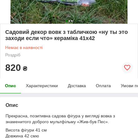
Садовий декор вовк з табличкою «ну ты это
заходи если что» кераміка 41х42
Немає в наявності
Роздріб
820
₴
Опис
Характеристики
Доставка
Оплата
Умови п
Опис
Прекрасна, позитивна садова фігура у вигляді вовка з
знаменитого доброго мультфільму «Жив-був Пес».
Висота фігури 41 см
Довжина 42 смю