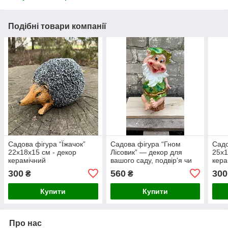
Подібні товари компанії
Садова фігура “Їжачок”
Садова фігура “Гном
Садо
22х18х15 см - декор
Лісовик” — декор для
25х1
керамічний
вашого саду, подвір’я чи
кера
дачі 40х20х18 См
при
300
560
300
₴
₴
Купити
Купити
Про нас