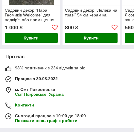
Садовий декор "Пара
Садовий декор "Лелека на
Садо
Гномиків Welcome" для
траві" 54 см кераміка
Лісо
подвір'я або приміщення
вашо
56х40х25 См
дачі
1 000
800
560
₴
₴
Купити
Купити
Про нас
98% позитивних з 234 відгуків за рік
Працює з 30.08.2022
м. Смт Покровське
Смт Покровське, Україна
Контакти
Сьогодні працює з 10:00 до 18:00
Показати весь графік роботи