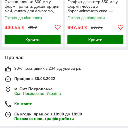
Скляна пляшка 300 мл у
Графин декантер 850 мл у
формі гранати, декантер для
формі глобуса з
віскі, фляга для алкоголю,
боросилікатного скла —
віскі, горілки, бренді, вина,
пляшка для вина, віскі та
Готово до відправки
Готово до відправки
подарунок для чоловіка
горілки багаторазова, з
підставкою
440,55
997,50
₴
₴
495 ₴
1 050 ₴
Купити
Купити
Про нас
98% позитивних з 234 відгуків за рік
Працює з 30.08.2022
м. Смт Покровське
Смт Покровське, Україна
Контакти
Сьогодні працює з 10:00 до 18:00
Показати весь графік роботи