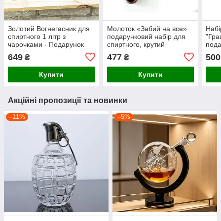
Золотий Вогнегасник для
Молоток «Забий на все»
Набі
спиртного 1 літр з
подарунковий набір для
"Гра
чарочками - Подарунок
спиртного, крутий
пода
для чоловіка, колеги,
подарунок для чоловіка
мисл
649
477
500
₴
₴
пожежника
майстра
Купити
Купити
Акційні пропозиції та новинки
–11%
–5%