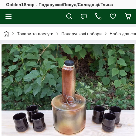
Golden1Shop - Подарунки/Посуд/Солодощі/Глина
Товари та послуги
Подарункові набори
Набір для сп