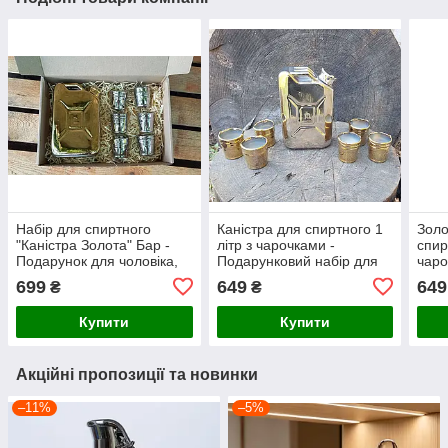
Набір для спиртного
Каністра для спиртного 1
Золо
"Каністра Золота" Бар -
літр з чарочками -
спир
Подарунок для чоловіка,
Подарунковий набір для
чаро
автомобіліста
автолюбителя
для 
699
649
649
₴
₴
пож
Купити
Купити
Акційні пропозиції та новинки
–11%
–5%