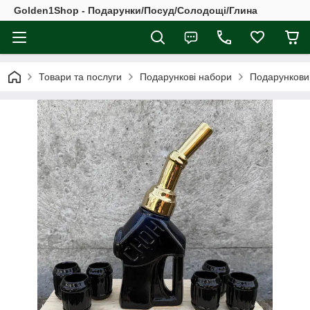
Golden1Shop - Подарунки/Посуд/Солодощі/Глина
Товари та послуги
Подарункові набори
Подарунковий