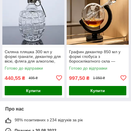
Скляна пляшка 300 мл у
Графин декантер 850 мл у
формі гранати, декантер для
формі глобуса з
віскі, фляга для алкоголю,
боросилікатного скла —
віскі, горілки, бренді, вина,
пляшка для вина, віскі та
Готово до відправки
Готово до відправки
подарунок для чоловіка
горілки багаторазова, з
підставкою
440,55
997,50
₴
₴
495 ₴
1 050 ₴
Купити
Купити
Про нас
98% позитивних з 234 відгуків за рік
Працює з 30.08.2022