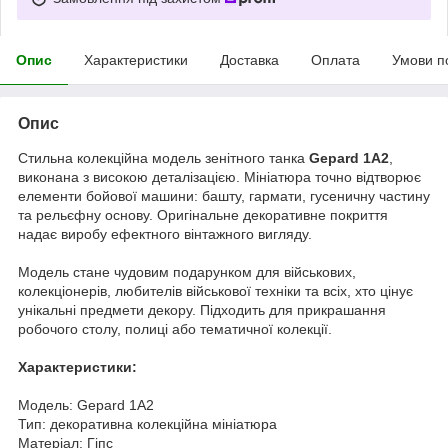
Опис
Характеристики
Доставка
Оплата
Умови п
Опис
Стильна колекційна модель зенітного танка
Gepard 1A2
,
виконана з високою деталізацією. Мініатюра точно відтворює
елементи бойової машини: башту, гармати, гусеничну частину
та рельєфну основу. Оригінальне декоративне покриття
надає виробу ефектного вінтажного вигляду.
Модель стане чудовим подарунком для військових,
колекціонерів, любителів військової техніки та всіх, хто цінує
унікальні предмети декору. Підходить для прикрашання
робочого столу, полиці або тематичної колекції.
Характеристики:
Модель: Gepard 1A2
Тип: декоративна колекційна мініатюра
Матеріал: Гіпс