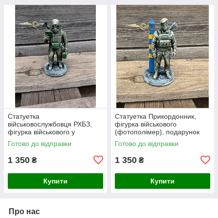
Статуетка
Статуетка Прикордонник,
військовослужбовця РХБЗ,
фігурка військового
фігурка військового у
(фотополімер), подарунок
протигазі, подарунок для
для чоловіка 16х9 см
Готово до відправки
Готово до відправки
чоловіка 15х8 см
(фотополімер)
1 350
1 350
₴
₴
Купити
Купити
Про нас