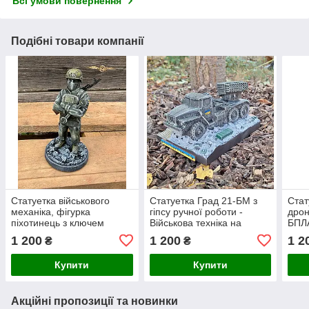
Всі умови повернення
Подібні товари компанії
Статуетка військового
Статуетка Град 21-БМ з
Стат
механіка, фігурка
гіпсу ручної роботи -
дрон
піхотинець з ключем
Військова техніка на
БПЛА
(фотополімер), подарунок
подарунок, розмір
пода
1 200
1 200
1 2
₴
₴
для чоловіка 14х7 см
21х13х12 см
15х8
Купити
Купити
Акційні пропозиції та новинки